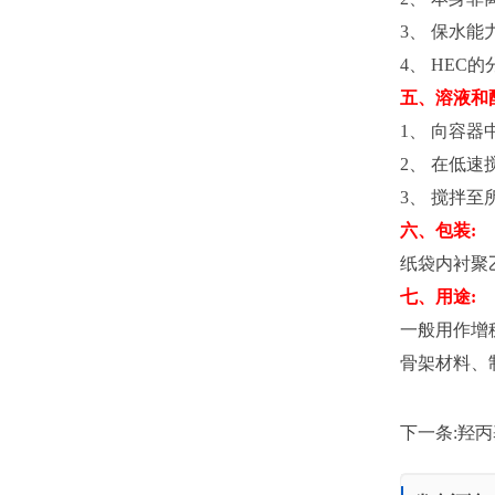
3、 保水
4、 HE
五、溶液和
1、 向容器
2、 在低
3、 搅拌
六、包装:
纸袋内衬聚乙
七、用途:
一般用作增
骨架材料、
下一条:
羟丙