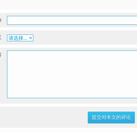
称
区
容