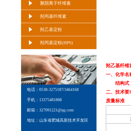
聚阴离子纤维素
羟丙基纤维素
羟乙基淀粉
羟丙基淀粉(HPS)
羟乙基纤维
一、化学名
结构式
电话：0538-3275187/3464168
二、技术要
手机：13375481888
质量标准
邮箱：327091221@qq.com
地址：山东省肥城高新技术开发区