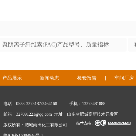
聚阴离子纤维素(PAC)产品型号、质量指标
|
产品展示
|
新闻动态
|
检验报告
|
车间厂房
电话：0538-3275187/3464168 手机：13375481888
邮箱：327091221@qq.com 地址：山东省肥城高新技术开发区
版权所有：肥城雨田化工有限公司
鲁ICP备16004946号-3