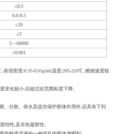
≤0.5
6.0-8.5
≤20
≤5
5－60000
≤0.001
度:0.35-0.61g/ml;温度:205-210℃ ;燃烧速度较
粘度变化较小,但超过此范围粘度下降。
膜、分散、保水及提供保护胶体作用外,还具有下列
度特性,及非热凝胶性;
浓度电解质溶液的一种优良的胶体增稠剂;