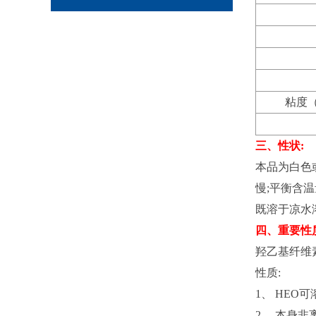
粘度（
三、性状:
本品为白色或微
慢;平衡含温量:
既溶于凉水
四、重要性
羟乙基纤维
性质:
1、 HEO
2、 本身