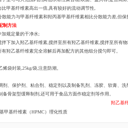
能力比甲基纤维素高出一倍,具有较好的流动调节性,
C的分散能力与甲基纤维素和羟丙基甲基纤维素相比分散能力差,但
配制方法
中加规定量的干净水;
速搅拌下加入羟乙基纤维素,搅拌至所有羟乙基纤维素,搅拌至所有物
至所有羟乙基纤维素完全溶解后再加配方的其他组分搅匀即可。
烯袋封装,25kg/袋,注意防潮。
稠剂、保护剂、粘合剂、稳定剂以及制备乳剂、冻胶、软膏、洗
制备骨架型缓释制剂,还可用于食品方面作稳定剂等作用。
羟乙基纤维
基甲基纤维素（HPMC）理化性质