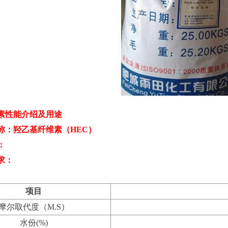
素性能介绍及用途
称：羟乙基纤维素（HEC）
：
求：
项目
摩尔取代度（M.S）
水份(%)