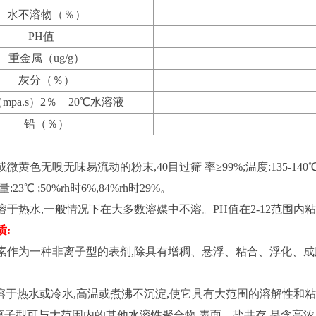
水不溶物（％）
PH值
重金属（ug/g）
灰分（％）
mpa.s）2％ 20℃水溶液
铅（％）
黄色无嗅无味易流动的粉末,40目过筛 率≥99%;温度:135-140℃ ;表现密
23℃ ;50%rh时6%,84%rh时29%。
溶于热水,一般情况下在大多数溶媒中不溶。PH值在2-12范围内
质:
素作为一种非离子型的表剂,除具有增稠、悬浮、粘合、浮化、成
可溶于热水或冷水,高温或煮沸不沉淀,使它具有大范围的溶解性和粘
非离子型可与大范围内的其他水溶性聚合物,表面、盐共存,是含高