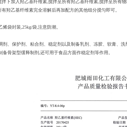
速搅拌下加入羟乙基纤维素,搅拌至所有羟乙基纤维素,搅拌至所有物
至所有羟乙基纤维素完全溶解后再加配方的其他组分搅匀即可。
烯袋封装,25kg/袋,注意防潮。
稠剂、保护剂、粘合剂、稳定剂以及制备乳剂、冻胶、软膏、洗
制备骨架型缓释制剂,还可用于食品方面作稳定剂等作用。