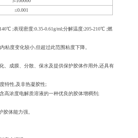
5-100000
≤0.001
现密度:0.35-0.61g/ml;分解温度:205-210℃ ;燃
围内粘度变化较小,但超过此范围粘度下降。
化、成膜、分散、保水及提供保护胶体作用外,还具有
度特性,及非热凝胶性;
是含高浓度电解质溶液的一种优良的胶体增稠剂;
保护胶体能力强。