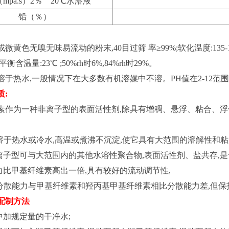
mpa.s）2％ 20℃水溶液
铅（％）
黄色无嗅无味易流动的粉末,40目过筛 率≥99%;软化温度:135-140℃ ;表
衡含温量:23℃ ;50%rh时6%,84%rh时29%。
溶于热水,一般情况下在大多数有机溶媒中不溶。PH值在2-12范
质:
素作为一种非离子型的表面活性剂,除具有增稠、悬浮、粘合、浮
可溶于热水或冷水,高温或煮沸不沉淀,使它具有大范围的溶解性和粘
非离子型可与大范围内的其他水溶性聚合物,表面活性剂、盐共存,
能力比甲基纤维素高出一倍,具有较好的流动调节性,
C的分散能力与甲基纤维素和羟丙基甲基纤维素相比分散能力差,但
配制方法
中加规定量的干净水;