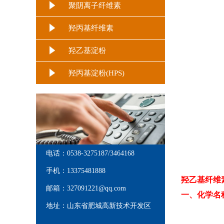
聚阴离子纤维素
羟丙基纤维素
羟乙基淀粉
羟丙基淀粉(HPS)
电话：0538-3275187/3464168
手机：13375481888
羟乙基纤维
邮箱：327091221@qq.com
一、化学名
地址：山东省肥城高新技术开发区