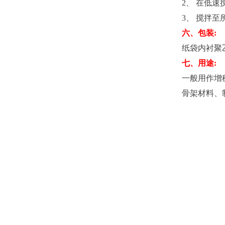
2、 在低
3、 搅拌
六、包装:
纸袋内衬聚乙
七、用途:
一般用作增
骨架材料、