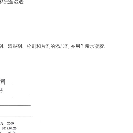
料完全湿透;
剂、清眼剂、栓剂和片剂的添加剂,亦用作亲水凝胶、