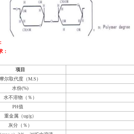
：
求：
项目
摩尔取代度（M.S）
水份(%)
水不溶物（％）
PH值
重金属（ug/g）
灰分（％）