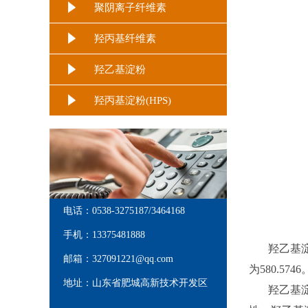
聚阴离子纤维素
羟丙基纤维素
羟乙基淀粉
羟丙基淀粉(HPS)
电话：0538-3275187/3464168
手机：13375481888
羟乙基淀粉，中
邮箱：327091221@qq.com
为580.5746
地址：山东省肥城高新技术开发区
羟乙基淀粉