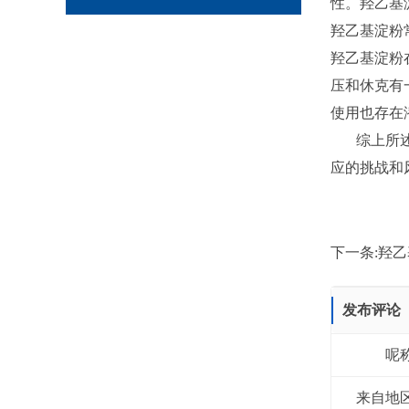
性。羟乙基
羟乙基淀粉
羟乙基淀粉
压和休克有
使用也存在
综上所述，
应的挑战和
下一条:
羟乙
发布评论
呢
来自地